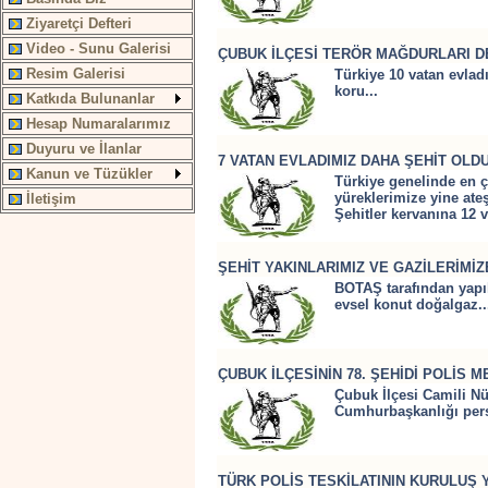
Ziyaretçi Defteri
Video - Sunu Galerisi
ÇUBUK İLÇESİ TERÖR MAĞDURLARI DE
Resim Galerisi
Türkiye 10 vatan evlad
koru...
Katkıda Bulunanlar
Hesap Numaralarımız
Duyuru ve İlanlar
7 VATAN EVLADIMIZ DAHA ŞEHİT OLDU,
Kanun ve Tüzükler
Türkiye genelinde en ço
yüreklerimize yine ate
İletişim
Şehitler kervanına 12 
ŞEHİT YAKINLARIMIZ VE GAZİLERİMİZ
BOTAŞ tarafından yapıl
evsel konut doğalgaz...
ÇUBUK İLÇESİNİN 78. ŞEHİDİ POLİS
Çubuk İlçesi Camili N
Cumhurbaşkanlığı perso
TÜRK POLİS TESKİLATININ KURULUŞ 