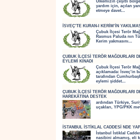
Ülkemizin çeşitli böl
yardım için, açılan y
etmeye davet...
İSVEÇ’TE KURAN-I KERİM’İN YAKILMA
Çubuk İlçesi Terör Mağd
Rasmus Paluda nın Tür
Kerim yakmasını...
ÇUBUK İLÇESİ TERÖR MAĞDURLARI DE
EYLEMİ KINADI
Çubuk İlçesi Terör Ma
açıklamada: İsveç’in b
tarafından Cumhurbaşk
eylemi şiddet...
ÇUBUK İLÇESİ TERÖR MAĞDURLARI DE
HAREKÂTINA DESTEK
ardından Türkiye, Suri
uçakları, YPG/PKK mev
İSTANBUL İSTİKLAL CADDESİ NDE YAP
İstanbul İstiklal Cad
nasibini almamış, eli k