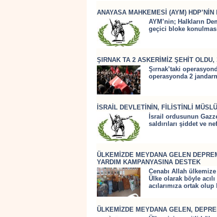
ANAYASA MAHKEMESİ (AYM) HDP’NİN 
AYM’nin; Halkların Dem
geçici bloke konulması
ŞIRNAK TA 2 ASKERİMİZ ŞEHİT OLDU, 
Şırnak’taki operasyond
operasyonda 2 jandarma
İSRAİL DEVLETİNİN, FİLİSTİNLİ MÜ
İsrail ordusunun Gazze
saldırıları şiddet ve nefr
ÜLKEMİZDE MEYDANA GELEN DEPRE
YARDIM KAMPANYASINA DESTEK
Cenabı Allah ülkemize 
Ülke olarak böyle acıl
acılarımıza ortak olup 
ÜLKEMİZDE MEYDANA GELEN, DEPRE