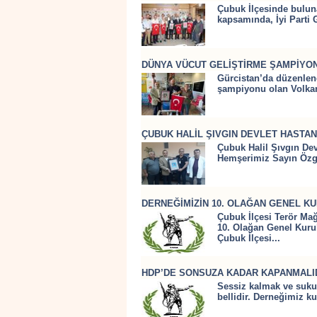
Çubuk İlçesinde buluna
kapsamında, İyi Parti 
DÜNYA VÜCUT GELİŞTİRME ŞAMPİYO
Gürcistan’da düzenlen
şampiyonu olan Volkan 
ÇUBUK HALİL ŞIVGIN DEVLET HASTAN
Çubuk Halil Şıvgın Dev
Hemşerimiz Sayın Özgü
DERNEĞİMİZİN 10. OLAĞAN GENEL K
Çubuk İlçesi Terör Ma
10. Olağan Genel Kuru
Çubuk İlçesi...
HDP’DE SONSUZA KADAR KAPANMALI
Sessiz kalmak ve sukut
bellidir. Derneğimiz 