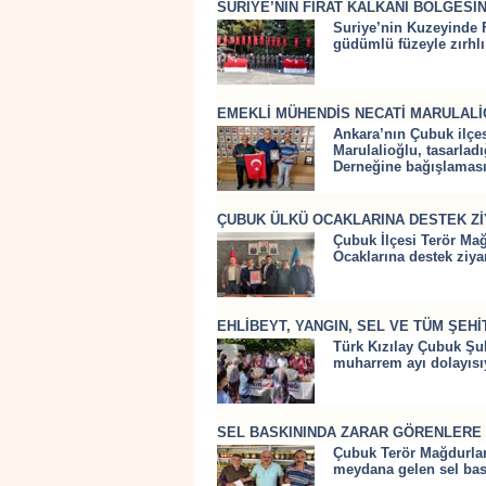
SURİYE’NİN FIRAT KALKANI BÖLGESİN
Suriye’nin Kuzeyinde 
güdümlü füzeyle zırhlı 
EMEKLİ MÜHENDİS NECATİ MARULALİ
Ankara’nın Çubuk ilçe
Marulalioğlu, tasarlad
Derneğine bağışlaması
ÇUBUK ÜLKÜ OCAKLARINA DESTEK Zİ
Çubuk İlçesi Terör Mağ
Ocaklarına destek ziyar
EHLİBEYT, YANGIN, SEL VE TÜM ŞEHİ
Türk Kızılay Çubuk Şub
muharrem ayı dolayısıyl
SEL BASKININDA ZARAR GÖRENLERE
Çubuk Terör Mağdurları 
meydana gelen sel bask