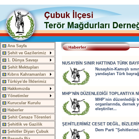
Ana Sayfa
Şehit ve Gazilerimiz
1. Dünya Savaşı
NUSAYBİN SINIR HATTINDA TÜRK BAYR
Şehit Mektupları
Nusaybin-Kamışlı sınır
yandaşları Türk bayrağı
Kıbrıs Kahramanları
Türkiye'de İlklerimiz
Hakkımızda
MHP’NİN DÜZENLEDİĞİ TOPLANTIYA Nİ
Yönetimler
MHP’nin düzenlediği to
Kurucular Kurulu
organlarında, dernek y
eleştiriler...
Haberler
Şehit Cenaze Törenleri
ŞEHİTLERİMİZ CESET DEĞİL, BİZLERİ
Şehitlik ve Gazilik
Dem Parti "Şehitlerimi
Şehitler Diyarı Çubuk
Basında Biz