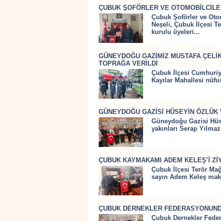
ÇUBUK ŞOFÖRLER VE OTOMOBİLCİLER 
Çubuk Şoförler ve Otom
Neşeli, Çubuk İlçesi T
kurulu üyeleri...
GÜNEYDOĞU GAZİMİZ MUSTAFA ÇELİK
TOPRAĞA VERİLDİ
Çubuk İlçesi Cumhuriye
Kayılar Mahallesi nüfu
GÜNEYDOĞU GAZİSİ HÜSEYİN ÖZLÜK V
Güneydoğu Gazisi Hüse
yakınları Serap Yılmaz,
ÇUBUK KAYMAKAMI ADEM KELEŞ’İ ZİY
Çubuk İlçesi Terör Ma
sayın Adem Keleş mak
ÇUBUK DERNEKLER FEDERASYONUNDA
Çubuk Dernekler Feder