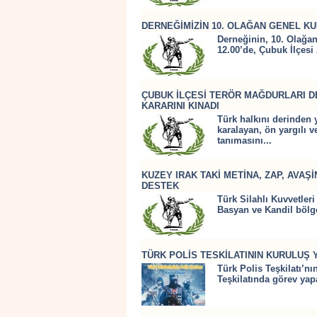
DERNEĞİMİZİN 10. OLAĞAN GENEL K
Derneğinin, 10. Olağan
12.00’de, Çubuk İlçesi 
ÇUBUK İLÇESİ TERÖR MAĞDURLARI DE
KARARINI KINADI
Türk halkını derinden y
karalayan, ön yargılı v
tanımasını...
KUZEY IRAK TAKİ METİNA, ZAP, AVA
DESTEK
Türk Silahlı Kuvvetleri
Basyan ve Kandil bölge
TÜRK POLİS TESKİLATININ KURULUŞ 
Türk Polis Teşkilatı’n
Teşkilatında görev yap