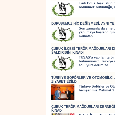
Türk Polis Teşkilatı’n
bölünmez bütünlüğü, mi
DURUŞUMUZ HİÇ DEĞİŞMEDİ, AYNI YE
Son zamanlarda yine b
yapılmaya başlandığını
muhatap...
ÇUBUK İLÇESİ TERÖR MAĞDURLARI D
SALDIRISINI KINADI
TUSAŞ’a yapılan terör 
bulunuyoruz. Türkiye g
acılı yüreklerimize....
TÜRKİYE ŞOFÖRLER VE OTOMOBİLCİ
ZİYARET EDİLDİ
Türkiye Şoförler ve O
hemşerimiz Mehmet Yiğ
ÇUBUK TERÖR MAĞDURLARI DERNEĞİ,
KINADI