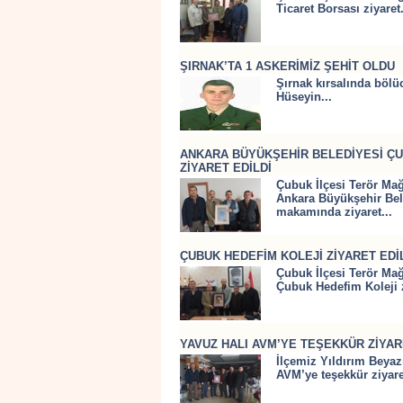
Ticaret Borsası ziyaret.
ŞIRNAK’TA 1 ASKERİMİZ ŞEHİT OLDU
Şırnak kırsalında bölü
Hüseyin...
ANKARA BÜYÜKŞEHİR BELEDİYESİ ÇU
ZİYARET EDİLDİ
Çubuk İlçesi Terör Mağ
Ankara Büyükşehir Bele
makamında ziyaret...
ÇUBUK HEDEFİM KOLEJİ ZİYARET EDİ
Çubuk İlçesi Terör Mağ
Çubuk Hedefim Koleji z
YAVUZ HALI AVM’YE TEŞEKKÜR ZİYAR
İlçemiz Yıldırım Beyaz
AVM’ye teşekkür ziyare