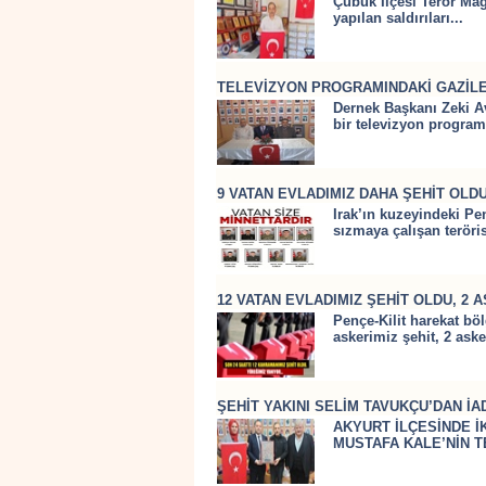
Çubuk İlçesi Terör Ma
yapılan saldırıları...
TELEVİZYON PROGRAMINDAKİ GAZİL
Dernek Başkanı Zeki Av
bir televizyon program
9 VATAN EVLADIMIZ DAHA ŞEHİT OLDU
Irak’ın kuzeyindeki Pe
sızmaya çalışan teröris
12 VATAN EVLADIMIZ ŞEHİT OLDU, 2 
Pençe-Kilit harekat bö
askerimiz şehit, 2 aske
ŞEHİT YAKINI SELİM TAVUKÇU’DAN İA
AKYURT İLÇESİNDE İ
MUSTAFA KALE’NİN T