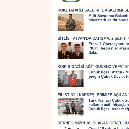
ROKETATARLI SALDIRI: 1 ASKERİMİ Ş
Milli Savunma Bakanlığ
roketatarlı saldırısında
BİTLİS TATVAN’DA ÇATIŞMA, 2 ŞEHİT, 
Eren-11 Operasyonu’nda
PKK’lı teröristler ar
Baki...
KIBRIS GAZİSİ AĞİT GÜNENÇ VEFAT E
Çubuk ilçesi Atatürk M
Şıvgın Çubuk Devlet Ha
FİLİSTİN’Lİ KARDEŞLERİMİZE AÇILA
Türk Kızılayı Çubuk Şu
halkının acil ihtiyaçl
Çubuk ilçesi terör mağ
DERNEĞİMİZİN 10. OLAĞAN GENEL KU
Covid 19 salgın hastal