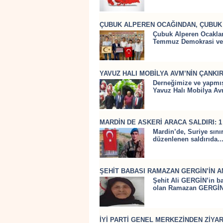
ÇUBUK ALPEREN OCAĞINDAN, ÇUBUK 
Çubuk Alperen Ocakları
Temmuz Demokrasi ve M
YAVUZ HALI MOBİLYA AVM’NİN ÇANKI
Derneğimize ve yapmış
Yavuz Halı Mobilya Av
MARDİN DE ASKERİ ARACA SALDIRI: 1
Mardin’de, Suriye sınır
düzenlenen saldırıda..
ŞEHİT BABASI RAMAZAN GERGİN’İN A
Şehit Ali GERGİN’in ba
olan Ramazan GERGİN’
İYİ PARTİ GENEL MERKEZİNDEN ZİYA