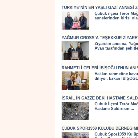
TÜRKİYE’NİN EN YAŞLI GAZİ ANNESİ Z
Çubuk ilçesi Terör Mağ
annelerinden birisi ola
YAĞMUR GROSS’A TEŞEKKÜR ZİYARE
Ziyaretin anısına, Ya
Avan tarafından şehitl
RAHMETLİ ÇELEBİ İBİŞOĞLU’NUN ANI
Hakkın rahmetine kavu
diliyor, Erkan İBİŞOĞL
İSRAİL İN GAZZE DEKİ HASTANE SALD
Çubuk İlçesi Terör Mağ
Hastane Saldırısını...
ÇUBUK SPOR1959 KULÜBÜ DERNEĞİMİZ
Çubuk Spor1959 Kulüp