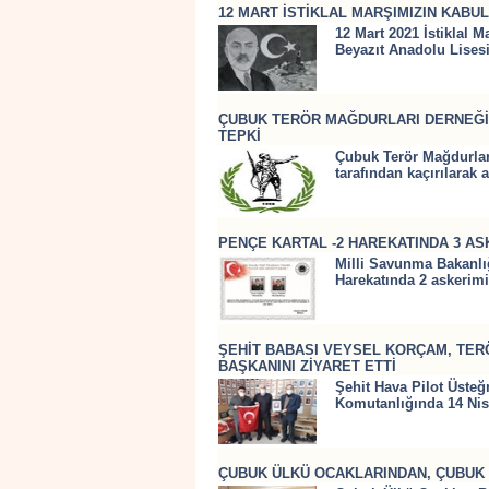
12 MART İSTİKLAL MARŞIMIZIN KABU
12 Mart 2021 İstiklal 
Beyazıt Anadolu Lisesi 
ÇUBUK TERÖR MAĞDURLARI DERNEĞİN
TEPKİ
Çubuk Terör Mağdurları
tarafından kaçırılarak 
PENÇE KARTAL -2 HAREKATINDA 3 AS
Milli Savunma Bakanlı
Harekatında 2 askerimi
ŞEHİT BABASI VEYSEL KORÇAM, TER
BAŞKANINI ZİYARET ETTİ
Şehit Hava Pilot Üste
Komutanlığında 14 Nisa
ÇUBUK ÜLKÜ OCAKLARINDAN, ÇUBUK 