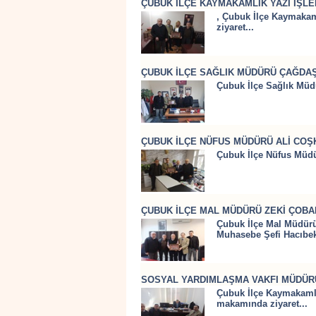
ÇUBUK İLÇE KAYMAKAMLIK YAZI İŞLE
, Çubuk İlçe Kaymakam
ziyaret...
ÇUBUK İLÇE SAĞLIK MÜDÜRÜ ÇAĞDAŞ
Çubuk İlçe Sağlık Müd
ÇUBUK İLÇE NÜFUS MÜDÜRÜ ALİ COŞK
Çubuk İlçe Nüfus Müdü
ÇUBUK İLÇE MAL MÜDÜRÜ ZEKİ ÇOBAN
Çubuk İlçe Mal Müdürü
Muhasebe Şefi Hacıbeki
SOSYAL YARDIMLAŞMA VAKFI MÜDÜRÜ
Çubuk İlçe Kaymakaml
makamında ziyaret...