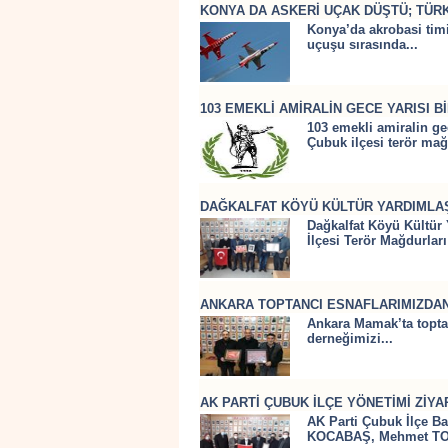
KONYA DA ASKERİ UÇAK DÜŞTÜ; TÜRK
Konya’da akrobasi timi 
uçuşu sırasında...
103 EMEKLİ AMİRALİN GECE YARISI B
103 emekli amiralin gec
Çubuk ilçesi terör mağd
DAĞKALFAT KÖYÜ KÜLTÜR YARDIMLA
Dağkalfat Köyü Kültür
İlçesi Terör Mağdurları
ANKARA TOPTANCI ESNAFLARIMIZDAN 
Ankara Mamak’ta topt
derneğimizi...
AK PARTİ ÇUBUK İLÇE YÖNETİMİ ZİYA
AK Parti Çubuk İlçe B
KOCABAŞ, Mehmet TOP