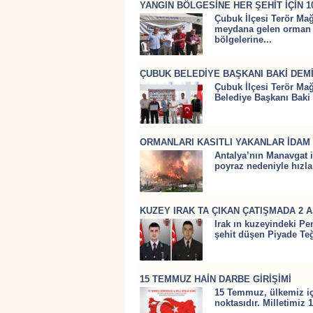
YANGIN BÖLGESİNE HER ŞEHİT İÇİN 1
Çubuk İlçesi Terör Mağ
meydana gelen orman y
bölgelerine...
ÇUBUK BELEDİYE BAŞKANI BAKİ DEMİ
Çubuk İlçesi Terör Mağ
Belediye Başkanı Baki
ORMANLARI KASITLI YAKANLAR İDAM 
Antalya’nın Manavgat il
poyraz nedeniyle hızla
KUZEY IRAK TA ÇIKAN ÇATIŞMADA 2 
Irak ın kuzeyindeki Pe
şehit düşen Piyade Te
15 TEMMUZ HAİN DARBE GİRİŞİMİ
15 Temmuz, ülkemiz içi
noktasıdır. Milletimiz