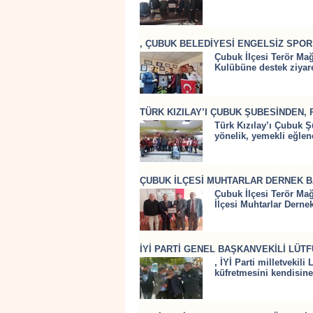
, ÇUBUK BELEDİYESİ ENGELSİZ SPO
Çubuk İlçesi Terör Ma
Kulübüne destek ziyare
TÜRK KIZILAY’I ÇUBUK ŞUBESİNDEN
Türk Kızılay’ı Çubuk Şu
yönelik, yemekli eğle
ÇUBUK İLÇESİ MUHTARLAR DERNEK BA
Çubuk İlçesi Terör Ma
İlçesi Muhtarlar Derne
İYİ PARTİ GENEL BAŞKANVEKİLİ LÜTF
, İYİ Parti milletvekil
küfretmesini kendisine