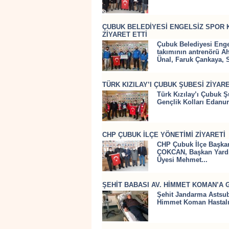
ÇUBUK BELEDİYESİ ENGELSİZ SPOR 
ZİYARET ETTİ
Çubuk Belediyesi Eng
takımının antrenörü Ah
Ünal, Faruk Çankaya, S
TÜRK KIZILAY’I ÇUBUK ŞUBESİ ZİYARE
Türk Kızılay’ı Çubuk Ş
Gençlik Kolları Edanu
CHP ÇUBUK İLÇE YÖNETİMİ ZİYARETİ
CHP Çubuk İlçe Başkan
ÇOKCAN, Başkan Yardı
Üyesi Mehmet...
ŞEHİT BABASI AV. HİMMET KOMAN’A
Şehit Jandarma Astsub
Himmet Koman Hastalığ