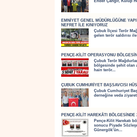
Ender Çangır, Kulüp Ho
EMNİYET GENEL MÜDÜRLÜĞÜNE YAPILA
NEFRET İLE KINIYORUZ
Çubuk İlçesi Terör Ma
gelen terör saldırısı ile 
PENÇE-KİLİT OPERASYONU BÖLGESİN
Çubuk Terör Mağdurlar
bölgesinde şehit olan 
hain terör...
ÇUBUK CUMHURİYET BAŞSAVCISI HÜS
Çubuk Cumhuriyet Başs
derneğine veda ziyaret
PENÇE-KİLİT HAREKÂTI BÖLGESİNDE 
Pençe-Kilit Harekatı b
sonucu Piyade Sözleşm
Günergök’ün...