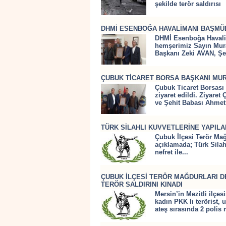
şekilde terör saldırısı
DHMİ ESENBOĞA HAVALİMANI BAŞMÜD
DHMİ Esenboğa Havalim
hemşerimiz Sayın Mura
Başkanı Zeki AVAN, Şeh
ÇUBUK TİCARET BORSA BAŞKANI MURA
Çubuk Ticaret Borsası
ziyaret edildi. Ziyare
ve Şehit Babası Ahmet
TÜRK SİLAHLI KUVVETLERİNE YAPILAN
Çubuk İlçesi Terör Ma
açıklamada; Türk Silahlı
nefret ile...
ÇUBUK İLÇESİ TERÖR MAĞDURLARI DE
TERÖR SALDIRINI KINADI
Mersin’in Mezitli ilçe
kadın PKK lı terörist, 
ateş sırasında 2 poli