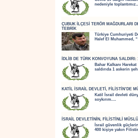
nedeniyle toplantımız..
ÇUBUK İLÇESİ TERÖR MAĞDURLARI D
TEBRİK
Türkiye Cumhuriyeti D
Halef El Muhammed, “S
İDLİB DE TÜRK KONVOYUNA SALDIRI: 
Bahar Kalkanı Harekat 
saldırıda 1 askerin şeh
KATİL İSRAİL DEVLETİ, FİLİSTİN’D
Katil İsrail devleti dü
soykırım....
İSRAİL DEVLETİNİN, FİLİSTİNLİ MÜ
İsrail güvenlik güçler
400 kişiye yakın Filistin