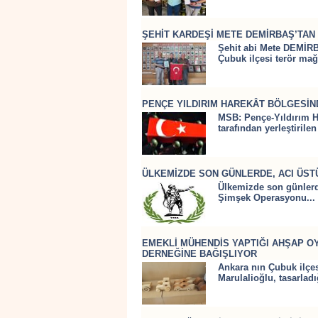
ŞEHİT KARDEŞİ METE DEMİRBAŞ’TAN
Şehit abi Mete DEMİRB
Çubuk ilçesi terör mağd
PENÇE YILDIRIM HAREKÂT BÖLGESİND
MSB: Pençe-Yıldırım Ha
tarafından yerleştiril
ÜLKEMİZDE SON GÜNLERDE, ACI ÜST
Ülkemizde son günlerd
Şimşek Operasyonu...
EMEKLİ MÜHENDİS YAPTIĞI AHŞAP 
DERNEĞİNE BAĞIŞLIYOR
Ankara nın Çubuk ilçe
Marulalioğlu, tasarladı