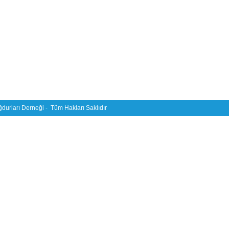
durları Derneği - Tüm Hakları Saklıdır