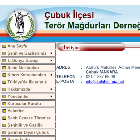
Ana Sayfa
Şehit ve Gazilerimiz
1. Dünya Savaşı
ADRES
:
Atatürk Mahallesi Adnan Mend
Şehit Mektupları
Çubuk /ANKARA
Kıbrıs Kahramanları
TELEFON
:
0312.
837 65 96
E-POSTA
:
info@sehitlerimiz.net
Türkiye'de İlklerimiz
Hakkımızda
Yönetimler
Kurucular Kurulu
Haberler
Şehit Cenaze Törenleri
Şehitlik ve Gazilik
Şehitler Diyarı Çubuk
Basında Biz