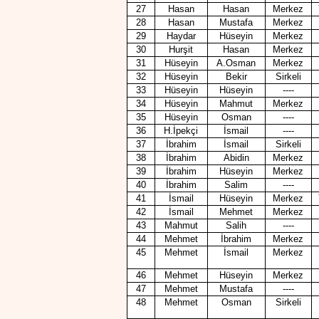
27
Hasan
Hasan
Merkez
28
Hasan
Mustafa
Merkez
29
Haydar
Hüseyin
Merkez
30
Hurşit
Hasan
Merkez
31
Hüseyin
A.Osman
Merkez
32
Hüseyin
Bekir
Sirkeli
33
Hüseyin
Hüseyin
----
34
Hüseyin
Mahmut
Merkez
35
Hüseyin
Osman
----
36
H.İpekçi
İsmail
----
37
İbrahim
İsmail
Sirkeli
38
İbrahim
Abidin
Merkez
39
İbrahim
Hüseyin
Merkez
40
İbrahim
Salim
----
41
İsmail
Hüseyin
Merkez
42
İsmail
Mehmet
Merkez
43
Mahmut
Salih
----
44
Mehmet
İbrahim
Merkez
45
Mehmet
İsmail
Merkez
46
Mehmet
Hüseyin
Merkez
47
Mehmet
Mustafa
----
48
Mehmet
Osman
Sirkeli