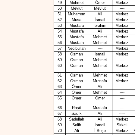
49
Mehmet
Ömer
Merkez
50
Mevlüt
Mevlüt
----
51
Muharrem
Ali
Merkez
52
Musa
İsmail
Merkez
53
Mustafa
İbrahim
Merkez
54
Mustafa
Ali
Merkez
55
Mustafa
Mehmet
Merkez
56
Mustafa
Mehmet
Merkez
57
Necibullah
----
Merkez
58
Osman
İsmail
Merkez
59
Osman
Mehmet
----
60
Osman
Mehmet
Merkez
61
Osman
Mehmet
Merkez
62
Osman
Mustafa
Merkez
63
Ömer
Ali
----
64
Ömer
Mehmet
----
65
Ömer
Ömer
----
66
Raşit
Mustafa
----
67
Sadık
Ali
-----
68
Sadullah
Ali
Merkez
69
Salih
İsmail
Sirkeli
70
Ali
İ.Beşe
Merkez