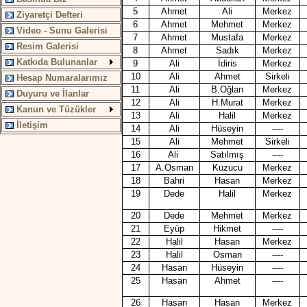
5
Ahmet
Ali
Merkez
Ziyaretçi Defteri
6
Ahmet
Mehmet
Merkez
Video - Sunu Galerisi
7
Ahmet
Mustafa
Merkez
Resim Galerisi
8
Ahmet
Sadık
Merkez
Katkıda Bulunanlar
9
Ali
İdiris
Merkez
10
Ali
Ahmet
Sirkeli
Hesap Numaralarımız
11
Ali
B.Oğlan
Merkez
Duyuru ve İlanlar
12
Ali
H.Murat
Merkez
Kanun ve Tüzükler
13
Ali
Halil
Merkez
İletişim
14
Ali
Hüseyin
----
15
Ali
Mehmet
Sirkeli
16
Ali
Satılmış
----
17
A.Osman
Kuzucu
Merkez
18
Bahri
Hasan
Merkez
19
Dede
Halil
Merkez
20
Dede
Mehmet
Merkez
21
Eyüp
Hikmet
----
22
Halil
Hasan
Merkez
23
Halil
Osman
----
24
Hasan
Hüseyin
----
25
Hasan
Ahmet
----
26
Hasan
Hasan
Merkez