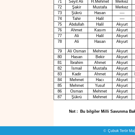
71
Seyit Ali
H.Mehmet
Merkez
72
Şakir
Mustafa
Merkez
73
Şükrü
Hasan
----
74
Tahir
Halil
----
75
Abdullah
Halil
Akyurt
76
Ahmet
Kasım
Akyurt
77
Ali
Halil
Akyurt
78
Ali
Hasan
Akyurt
79
Ali Osman
Mehmet
Akyurt
80
Hasan
Bekir
Akyurt
81
İbrahim
Ahmet
Akyurt
82
İsmail
Mustafa
Akyurt
83
Kadir
Ahmet
Akyurt
84
Mehmet
Hacı
Akyurt
85
Mehmet
Yusuf
Akyurt
86
Osman
Mehmet
Akyurt
87
Şükrü
Mehmet
Akyurt
Not :
Bu bilgiler Milli Savunma Ba
©
Çubuk Terör Mağ