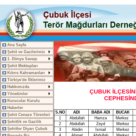
Ana Sayfa
Şehit ve Gazilerimiz
1. Dünya Savaşı
Şehit Mektupları
Kıbrıs Kahramanları
Türkiye'de İlklerimiz
Hakkımızda
ÇUBUK İLÇESİN
Yönetimler
C
EPHESİN
Kurucular Kurulu
Haberler
S.NO
ADI
BABA ADI
BUCAK
Şehit Cenaze Törenleri
1
Abdullah
Hamza
Merkez
Şehitlik ve Gazilik
2
Abdullah
Zeyd
Merkez
Şehitler Diyarı Çubuk
3
Abidin
İsmail
Merkez
4
Ahmet
Abdullah
Merkez
Basında Biz