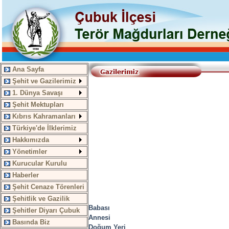
Ana Sayfa
Şehit ve Gazilerimiz
1. Dünya Savaşı
Şehit Mektupları
Kıbrıs Kahramanları
Türkiye'de İlklerimiz
Hakkımızda
Yönetimler
Kurucular Kurulu
Haberler
Şehit Cenaze Törenleri
Şehitlik ve Gazilik
Babası
Şehitler Diyarı Çubuk
Annesi
Basında Biz
Doğum Yeri