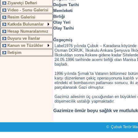
Ziyaretçi Defteri
Doğum Tarihi
Video - Sunu Galerisi
Memleketi
Birliği
Resim Galerisi
Olay Yeri
Katkıda Bulunanlar
Olay Tarihi
Hesap Numaralarımız
Duyuru ve İlanlar
Özgeçmiş
Kanun ve Tüzükler
Label1976 yılında Çubuk – Karadana köyünde 
Osman DORUK, İlkokulu Ankara Şenyuva İlköğr
İletişim
İlkokuldan sonra Askere gidene kadar Sitelerde
24.05.1996 tarihinde acemi birliği olan Manisa
başladı.
1996 yılında Şırnak’ta Vatanın bölünmez bütünlü
karşı düzenlenen çekiç operasyonuna katıldı 
elindeki el bombasının patlaması sonucu, iki ay
parçalanarak Gazi olmuştur.
Gazimiz ailesinin üç çocuğundan en büyükleri 
döşemecilik ustalığı yapmaktadır.
:
Gazimize ömür boyu sağlık ve mutlulukla
©
Çubuk Terör Mağ