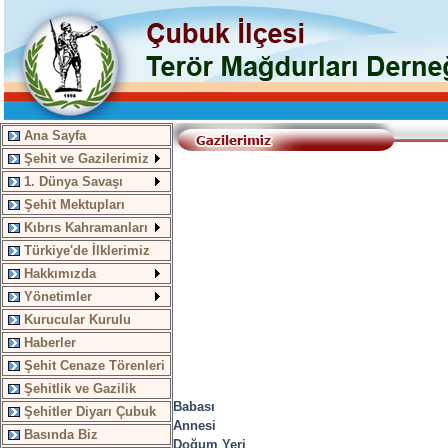
Ana Sayfa
Şehit ve Gazilerimiz
1. Dünya Savaşı
Şehit Mektupları
Kıbrıs Kahramanları
Türkiye'de İlklerimiz
Hakkımızda
Yönetimler
Kurucular Kurulu
Haberler
Şehit Cenaze Törenleri
Şehitlik ve Gazilik
Babası
Şehitler Diyarı Çubuk
Annesi
Basında Biz
Doğum Yeri