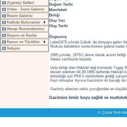
Ziyaretçi Defteri
Doğum Tarihi
Video - Sunu Galerisi
Memleketi
Birliği
Resim Galerisi
Olay Yeri
Katkıda Bulunanlar
Olay Tarihi
Hesap Numaralarımız
Duyuru ve İlanlar
Özgeçmiş
Kanun ve Tüzükler
Label1975 yılında Çubuk’ da dünyaya gelen V
İlkokulu bitirdikten sonra Askere gidene kadar k
İletişim
1995 yılında, 1975/1 devre olarak acemi birliğ
Vatani vazifesine başladı.
Usta birliği olan Hakkâri dağ komando Tugay 
devam ederken 04.09.1995 tarihinde Hakkâri k
bütünlüğü için PKK’lı teröristlerle girdiği çatı
Gazi olmuştur. Ayrıca Gazimizin iki bacağı da fe
Gazimiz ailesinin sekiz çocuğundan en küçükler
:
Gazimize ömür boyu sağlık ve mutlulukla
©
Çubuk Terör Mağ