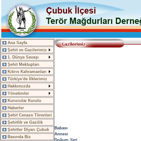
Ana Sayfa
Şehit ve Gazilerimiz
1. Dünya Savaşı
Şehit Mektupları
Kıbrıs Kahramanları
Türkiye'de İlklerimiz
Hakkımızda
Yönetimler
Kurucular Kurulu
Haberler
Şehit Cenaze Törenleri
Şehitlik ve Gazilik
Babası
Şehitler Diyarı Çubuk
Annesi
Basında Biz
Doğum Yeri