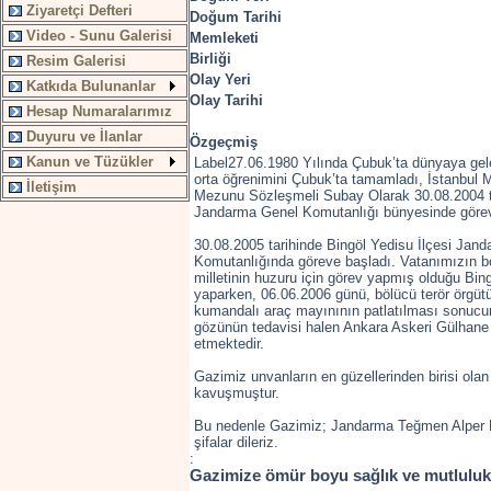
Ziyaretçi Defteri
Doğum Tarihi
Video - Sunu Galerisi
Memleketi
Birliği
Resim Galerisi
Olay Yeri
Katkıda Bulunanlar
Olay Tarihi
Hesap Numaralarımız
Duyuru ve İlanlar
Özgeçmiş
Kanun ve Tüzükler
Label27.06.1980 Yılında Çubuk’ta dünyaya gele
orta öğrenimini Çubuk’ta tamamladı, İstanbul 
İletişim
Mezunu Sözleşmeli Subay Olarak 30.08.2004 tar
Jandarma Genel Komutanlığı bünyesinde görev
30.08.2005 tarihinde Bingöl Yedisu İlçesi Ja
Komutanlığında göreve başladı. Vatanımızın 
milletinin huzuru için görev yapmış olduğu Bing
yaparken, 06.06.2006 günü, bölücü terör örgü
kumandalı araç mayınının patlatılması sonuc
gözünün tedavisi halen Ankara Askeri Gülhan
etmektedir.
Gazimiz unvanların en güzellerinden birisi ol
kavuşmuştur.
Bu nedenle Gazimiz; Jandarma Teğmen Alper
şifalar dileriz.
:
Gazimize ömür boyu sağlık ve mutlulukla